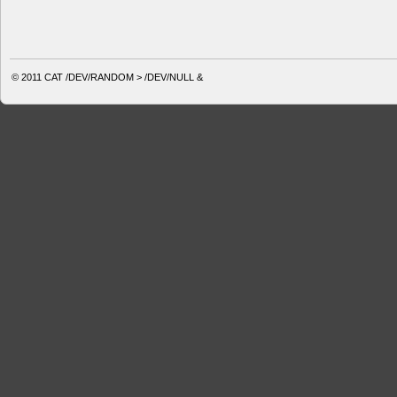
© 2011
CAT /DEV/RANDOM > /DEV/NULL &