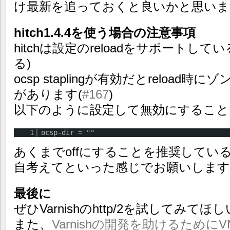
け最新を追っておくと良いかと思いま
hitch1.4.4を使う場合の注意事項
hitchは設定のreloadをサポートして
る)
ocsp staplingが有効だとreloa
があります(
#167
)
以下のように設定して無効にすること
1
ocsp-dir = ""
あくまでoffにすることを推奨してい
自考えてといった感じでお願いします
最後に
ぜひVarnishのhttp/2を試してみて
また、
Varnishの開発を助けるため