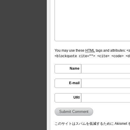
You may use these
HTML
tags and attributes:
<
<blockquote cite=""> <cite> <code> <d
Name
E-mail
URI
このサイトはスパムを低減するために Akismet