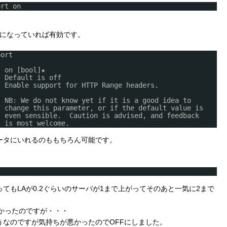
ort on
nになっていれば有効です。
port
n [bool]★
Default is off
Enable support for HTTP Range headers.
NB: We do not know yet if it is a good idea to
change this parameter, or if the default value is
even sensible. Caution is advised, and feedback
is most welcome.
ータにいれるのももちろん可能です。
てもLAが0.2ぐらいのサーバが1まで上がってそのあと一気に2まで
かったのですが・・・
うなのですが気持ちが悪かったのでOFFにしました。