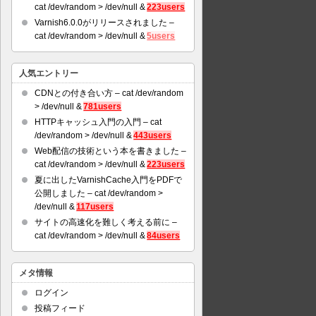
cat /dev/random > /dev/null &
223users
Varnish6.0.0がリリースされました –
cat /dev/random > /dev/null &
5users
人気エントリー
CDNとの付き合い方 – cat /dev/random
> /dev/null &
781users
HTTPキャッシュ入門の入門 – cat
/dev/random > /dev/null &
443users
Web配信の技術という本を書きました –
cat /dev/random > /dev/null &
223users
夏に出したVarnishCache入門をPDFで
公開しました – cat /dev/random >
/dev/null &
117users
サイトの高速化を難しく考える前に –
cat /dev/random > /dev/null &
84users
メタ情報
ログイン
投稿フィード