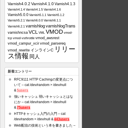
Varnish4.0.2
Varnish4.1.0
Varnish4.1.3
Varnish4.1.4
Varnish4.1.5
Varnish4.1.6
Varnish5.0.0
Varnish5.1.1
Varnish5.1.2
Varnish5.2.1
Varnish6.0.0
Varnish6.1.1
varnishlog
varnishlogTrans
Varnish6.2.1
VMOD
VCL
varnishncsa
VML
vmod-
vmod_awsrest
tcp
vmod-vsthrottle
vmod_campur_xcir
vmod_parsereq
リリー
インラインC
vmod_rewrite
ス情報
同人
新着エントリー
RFC9111 HTTP Cachingの変更点につ
いて – cat /dev/random > /dev/null
&
5users
強いキャッシュ 弱いキャッシュとはな
にか – cat /dev/random > /dev/null
&
75users
HTTPキャッシュ入門の入門 – cat
/dev/random > /dev/null &
443users
Web配信の技術という本を書きました –