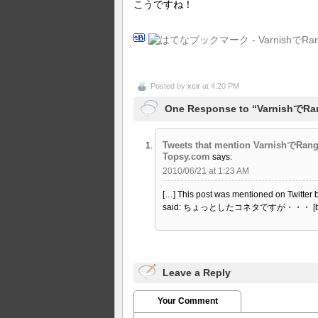
こうですね！
Posted by
xcir
at 4:20 PM
One Response to “Varni
Tweets that mention VarnishでR
Topsy.com
says:
2010/06/21 at 1:23 AM
[…] This post was mentioned on T
said: ちょっとしたコネタですが・・・ [b
Leave a Reply
Your Comment