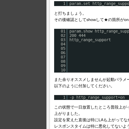
1
param.set http_range_supp
と打ちましょう。
その後確認としてshowして★の箇所がo
01
param.show http_range_sup
02
200 444
03
http_range_support o
04
05
06
07
08
09
10
また余りオススメしませんが起動パラメ
以下のように付加してください。
1
-p http_range_support=on
この状態で一日放置したところ普段上がっ
上がりました。
設定を変えた直後は特にLAも上がってな
レスポンスタイムは特に悪化してないよ