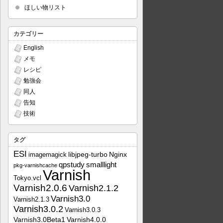
ほしい物リスト
カテゴリー
English
メモ
レシピ
勉強会
同人
告知
技術
タグ
ESI
libjpeg-turbo
Nginx
imagemagick
qpstudy
smalllight
pkg-varnishcache
Varnish
Tokyo.vcl
Varnish2.0.6
Varnish2.1.2
Varnish3.0
Varnish2.1.3
Varnish3.0.2
Varnish3.0.3
Varnish3.0Beta1
Varnish4.0.0