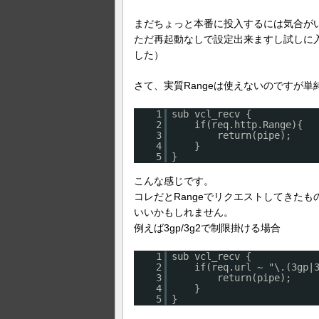
まだちょっと本番に投入するには気合が
ただ再起動なしで設定出来ますし試しに入
した）
さて、実質Rangeは使えないのですが単
1
sub vcl_recv {
2
if(req.http.Range){
3
return(pipe);
4
}
5
}
こんな感じです。
コレだとRangeでリクエストしてきた
いいかもしれません。
例えば3gp/3g2で制限掛ける場合
1
sub vcl_recv {
2
if(req.url ~ "\.(3gp|
3
return(pipe);
4
}
5
}