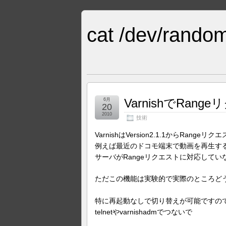
cat /dev/random
VarnishでRa
6月
20
2010
技術
VarnishはVersion2.1.1からRan
例えば最近のドコモ端末で動画を再生する
サーバがRangeリクエストに対応して
ただこの機能は実験的で実際のところど
特に再起動なしで切り替えが可能ですの
telnetやvarnishadmでつないで