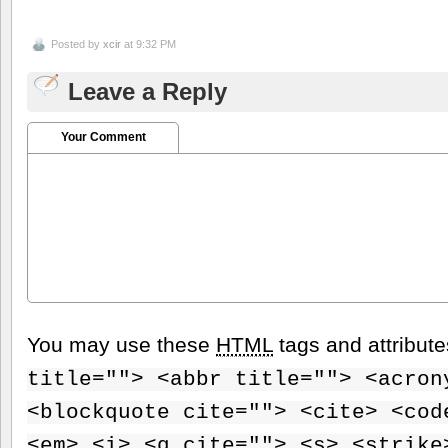
Posted by
xcir
at 9:32 PM
Leave a Reply
Your Comment
You may use these
HTML
tags and attribut
title=""> <abbr title=""> <acron
<blockquote cite=""> <cite> <cod
<em> <i> <q cite=""> <s> <strike