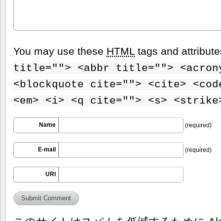
You may use these
HTML
tags and attribut
title=""> <abbr title=""> <acron
<blockquote cite=""> <cite> <cod
<em> <i> <q cite=""> <s> <strike
Name
(required)
E-mail
(required)
URI