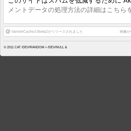
このサイトはスパムを低減するために Aki
メントデータの処理方法の詳細はこちら
VarnishCache3.0beta2がリリースされました
画像が4
© 2011
CAT /DEV/RANDOM > /DEV/NULL &