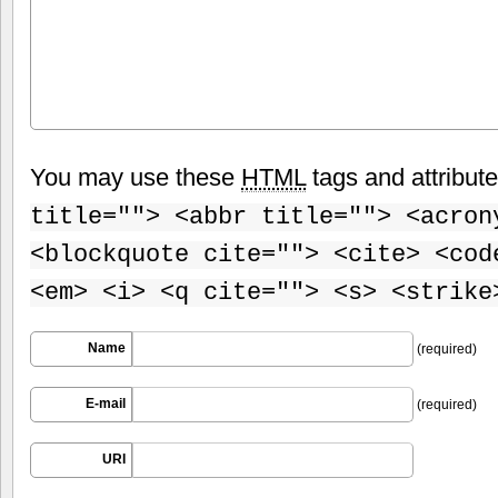
You may use these
HTML
tags and attribut
title=""> <abbr title=""> <acron
<blockquote cite=""> <cite> <cod
<em> <i> <q cite=""> <s> <strike
Name
(required)
E-mail
(required)
URI