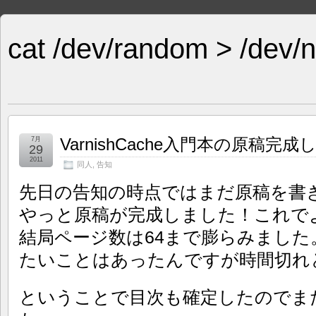
cat /dev/random > /dev/n
VarnishCache入門本の原稿完成
7月
29
2011
同人
,
告知
先日の告知の時点ではまだ原稿を書
やっと原稿が完成しました！これで
結局ページ数は64まで膨らみまし
たいことはあったんですが時間切れ
ということで目次も確定したのでまた