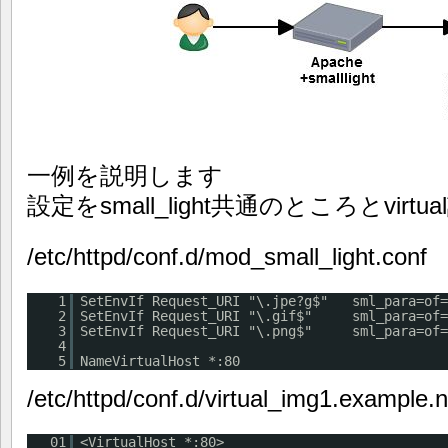
一例を説明します
設定をsmall_light共通のところとvi
/etc/httpd/conf.d/mod_small_light.conf
1
SetEnvIf Request_URI "\.jpe?g$" sml_para=of=
2
SetEnvIf Request_URI "\.gif$" sml_para=of=g
3
SetEnvIf Request_URI "\.png$" sml_para=of=p
4
5
NameVirtualHost *:80
/etc/httpd/conf.d/virtual_img1.example.n
01
<VirtualHost *:80>