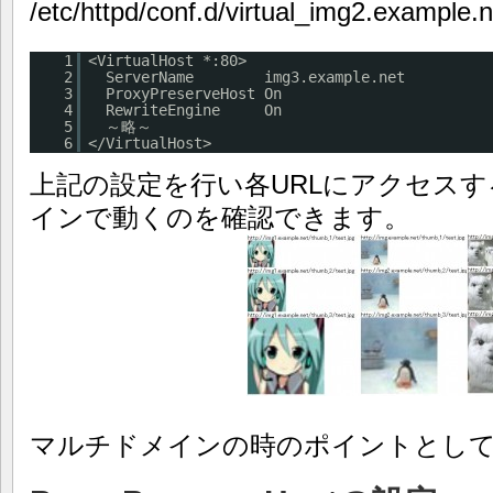
/etc/httpd/conf.d/virtual_img2.example.n
1
<VirtualHost *:80>
2
ServerName img3.example.net
3
ProxyPreserveHost On
4
RewriteEngine On
5
～略～
6
</VirtualHost>
上記の設定を行い各URLにアクセス
インで動くのを確認できます。
マルチドメインの時のポイントとし