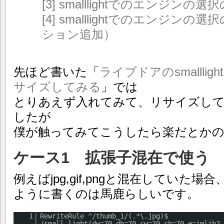
[3] smalllightでのエンジンの選
[4] smalllightでのエンジンの
ション追加）
先ほど書いた「
ライブドアのsmalll
サイズしてみる
」では
とりあえず入れてみて、リサイズし
したが
僕が触ってみてこうしたら楽だとかの
ケース1 拡張子混在で使う
例えばjpg,gif,pngと混在していた
ように書くのは馬鹿らしいです。
1
RewriteRule ^/thumb_1/(.*\.jpg)$
/small_light(dw=70,dh=70,cw=70,ch=70,e=imlib2,