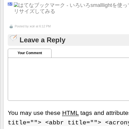
Posted by
xcir
at 6:12 PM
Leave a Reply
Your Comment
You may use these
HTML
tags and attribut
title=""> <abbr title=""> <acron