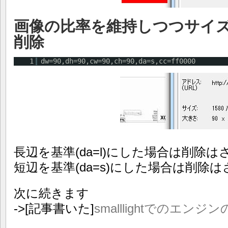
画像の比率を維持しつつサイ
削除
1
dw=90,dh=90,cw=90,ch=90,da=s,cc=ff0000
長辺を基準(da=l)にした場合は削除は
短辺を基準(da=s)にした場合は削除
次に続きます
->[記事書いた]
smalllightでのエン