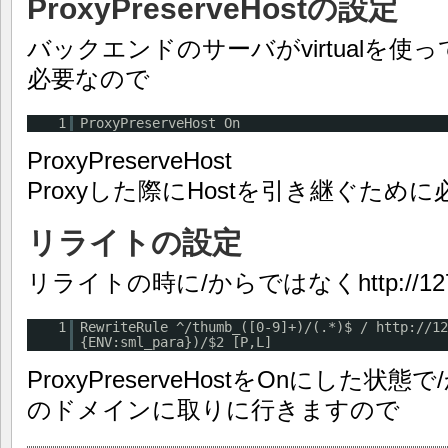
ProxyPreserveHostの設定
バックエンドのサーバがvirtualを使っ
必要なので
1
ProxyPreserveHost On
ProxyPreserveHost
Proxyした際にHostを引き継ぐため
リライトの設定
リライトの時に/からではなくhttp://12
1
RewriteRule ^/thumb_([0-9]+)/(.*)$ /
http://12
{ENV:sml_para})/$2 [P,L]
ProxyPreserveHostをOnにした状
のドメインに取りに行きますので