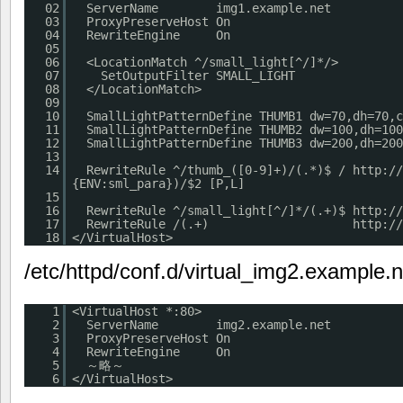
02
ServerName img1.example.net
03
ProxyPreserveHost On
04
RewriteEngine On
05
06
<LocationMatch ^/small_light[^/]*/>
07
SetOutputFilter SMALL_LIGHT
08
</LocationMatch>
09
10
SmallLightPatternDefine THUMB1 dw=70,dh=70,c
11
SmallLightPatternDefine THUMB2 dw=100,dh=100
12
SmallLightPatternDefine THUMB3 dw=200,dh=200
13
14
RewriteRule ^/thumb_([0-9]+)/(.*)$ /
http://
{ENV:sml_para})/$2 [P,L]
15
16
RewriteRule ^/small_light[^/]*/(.+)$
http://
17
RewriteRule /(.+)
http://
18
</VirtualHost>
/etc/httpd/conf.d/virtual_img2.example.n
1
<VirtualHost *:80>
2
ServerName img2.example.net
3
ProxyPreserveHost On
4
RewriteEngine On
5
～略～
6
</VirtualHost>