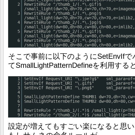
2
RewriteRule ^/thumb_1/(.*\.gif)$
/small_light(dw=70,dh=70,cw=70,ch=70,e=imagema
3
RewriteRule ^/thumb_1/(.*\.png)$
/small_light(dw=70,dh=70,cw=70,ch=70,e=imlib2,
4
RewriteRule ^/thumb_2/(.*\.jpg)$
/small_light(dw=80,dh=80,cw=80,ch=80,e=imlib2,
5
RewriteRule ^/thumb_2/(.*\.gif)$
/small_light(dw=80,dh=80,cw=80,ch=80,e=imagema
6
RewriteRule ^/thumb_2/(.*\.png)$
/small_light(dw=80,dh=80,cw=80,ch=80,e=imlib2,
そこで事前に以下のようにSetEnvI
てSmallLightPatternDefineを
1
SetEnvIf Request_URI "\.jpe?g$" sml_para=of=
2
SetEnvIf Request_URI "\.gif$" sml_para=of=g
3
SetEnvIf Request_URI "\.png$" sml_para=of=p
4
5
SmallLightPatternDefine THUMB1 dw=70,dh=70,cw=
6
SmallLightPatternDefine THUMB2 dw=80,dh=80,cw=
7
8
RewriteRule ^/thumb_1/(.*)$ /small_light(p=THU
9
RewriteRule ^/thumb_2/(.*)$ /small_light(p=THU
設定が増えてもすごい楽になると思い