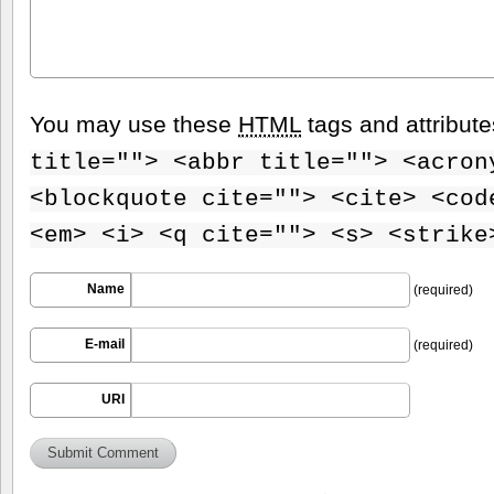
You may use these
HTML
tags and attribut
title=""> <abbr title=""> <acron
<blockquote cite=""> <cite> <cod
<em> <i> <q cite=""> <s> <strike
Name
(required)
E-mail
(required)
URI