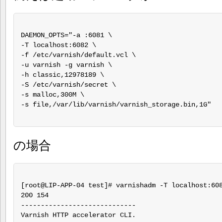
DAEMON_OPTS="-a :6081 \

-T localhost:6082 \

-f /etc/varnish/default.vcl \

-u varnish -g varnish \

-h classic,12978189 \

-S /etc/varnish/secret \

-s malloc,300M \

-s file,/var/lib/varnish/varnish_storage.bin,1G"

の場合
[root@LIP-APP-04 test]# varnishadm -T localhost:608
200 154

-----------------------------

Varnish HTTP accelerator CLI.
