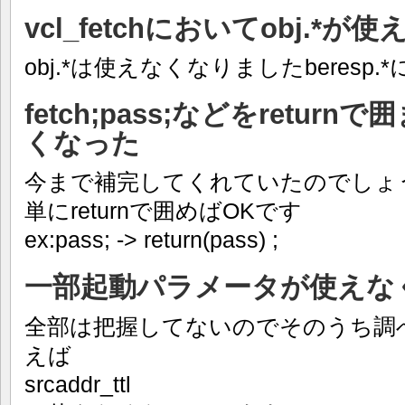
vcl_fetchにおいてobj.*
obj.*は使えなくなりましたberesp
fetch;pass;などをretu
くなった
今まで補完してくれていたのでしょ
単にreturnで囲めばOKです
ex:pass; -> return(pass) ;
一部起動パラメータが使えな
全部は把握してないのでそのうち調
えば
srcaddr_ttl