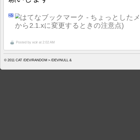
Posted by
xcir
at 2:02 AM
© 2011
CAT /DEV/RANDOM > /DEV/NULL &