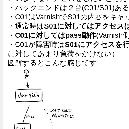
・バックエンドは２台(C01/S01)あ
・C01はVarnishでS01の内容を
・通常時は
S01に対してはアクセス
・
C01に対してはpass動作
(Varni
・C01が障害時は
S01にアクセスを
に対してあまり負荷をかけない）
図解するとこんな感じです