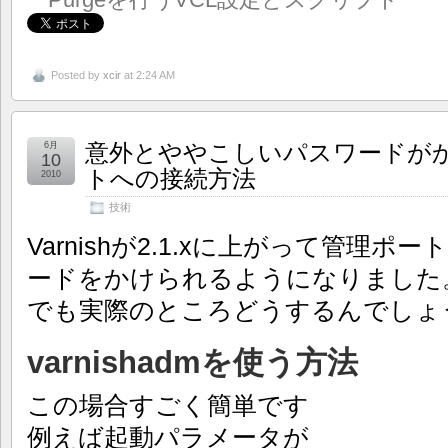
Posted by
xcir
at 2:24 AM
意外とややこしいパスワードがかか
6月
10
トへの接続方法
2010
技術
Varnishが2.1.xに上がって管理
ードをかけられるようになりました
でも実際のところどうするんでしょ
varnishadmを使う方法
この場合すごく簡単です
例えば起動パラメータが