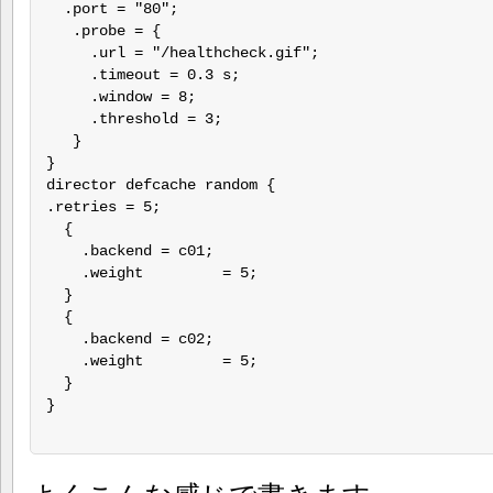
  .port = "80";

   .probe = {

     .url = "/healthcheck.gif";

     .timeout = 0.3 s;

     .window = 8;

     .threshold = 3;

   }

}

director defcache random {

.retries = 5;

  {

    .backend = c01;

    .weight         = 5;

  }

  {

    .backend = c02;

    .weight         = 5;

  }

}
