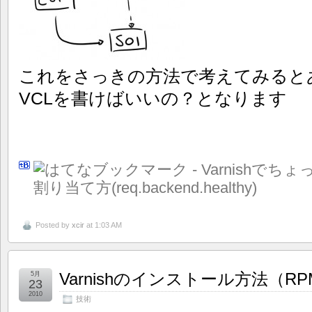
これをさっきの方法で考えてみると
VCLを書けばいいの？となります
Posted by
xcir
at 1:03 AM
Varnishのインストール方法（RP
5月
23
2010
技術