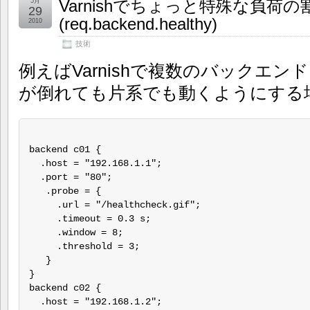
Varnishでちょっと特殊な負荷
5月
29
(req.backend.healthy)
2010
技術
例えばVarnishで複数のバックエ
が倒れても片系でも動くようにする
backend c01 {

  .host = "192.168.1.1";

  .port = "80";

   .probe = {

     .url = "/healthcheck.gif";

     .timeout = 0.3 s;

     .window = 8;

     .threshold = 3;

   }

}

backend c02 {

  .host = "192.168.1.2";
