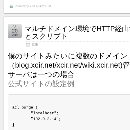
Posted by
xcir
at 4:20 PM
マルチドメイン環境でHTTP経由で
6月
20
とスクリプト
2010
技術
僕のサイトみたいに複数のドメイン
（blog.xcir.net/xcir.net/wiki.xci
サーバは一つの場合
公式サイトの設定例
acl purge {

        "localhost";

        "192.0.2.14";

}
