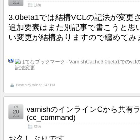
2011
技術
3.0beta1では結構VCLの記法が変
追加要素はまた別記事で書こうと思
い変更が結構ありますので纏めてみ
Posted by
xcir
at 3:47 PM
varnishのインラインCから共
4月
20
(cc_command)
2011
技術
お久しぶりです。