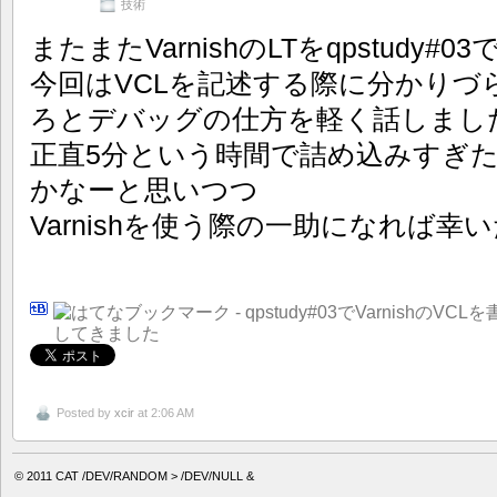
技術
またまたVarnishのLTをqpstudy
今回はVCLを記述する際に分かりづ
ろとデバッグの仕方を軽く話しまし
正直5分という時間で詰め込みすぎ
かなーと思いつつ
Varnishを使う際の一助になれば
Posted by
xcir
at 2:06 AM
© 2011
CAT /DEV/RANDOM > /DEV/NULL &