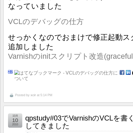
なっていました
VCLのデバッグの仕方
せっかくなのでおまけで修正起動スクリプ
追加しました
Varnishのinitスクリプト改造(gracefu
Posted by
xcir
at 5:14 PM
qpstudy#03でVarnishのVCL
10月
10
してきました
2010