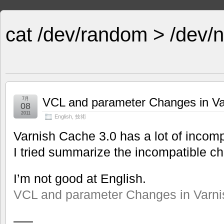
cat /dev/random > /dev/n
VCL and parameter Changes in Va
7月
08
2011
English
,
技術
Varnish Cache 3.0 has a lot of incom
I tried summarize the incompatible c
I’m not good at English.
VCL and parameter Changes in Varni
—–