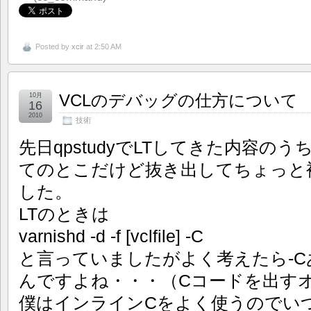
Posted by
xcir
at 2:50 AM
VCLのデバッグの仕方について
10月
16
2010
技術
先日qpstudyでLTしてきた内容の
てのとこだけど抜き出してちょっと補
した。
LTのときは
varnishd -d -f [vclfile] -C
と言っていましたがよく考えたら-
んですよね・・・（Cコードを出す
僕はインラインCをよく使うのでい