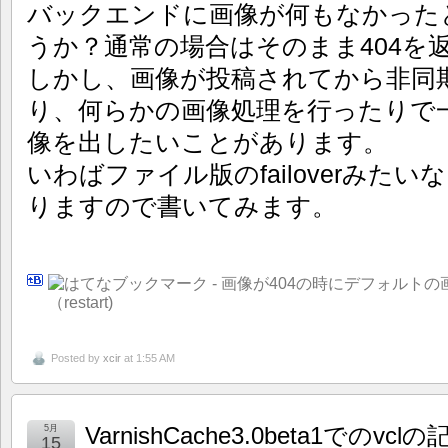
バックエンドに画像が何もなかった
うか？通常の場合はそのまま404を
しかし、画像が投稿されてから非同
り、何らかの画像処理を行ったりで
像を出したいことがあります。
いわばファイル版のfailoverみた
りますので書いてみます。
Posted by
xcir
at 1:55 AM
VarnishCache3.0beta1でのvc
5月
15