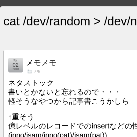
cat /dev/random > /dev/n
メモメモ
3月
02
2010
メモ
ネタストック
書いとかないと忘れるので・・・
軽そうなやつから記事書こうかしら
↑重そう
億レベルのレコードでのinsertなど
(inno/isam/inno(pat)/isam(pat))