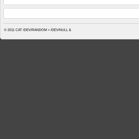
© 2011
CAT /DEV/RANDOM > /DEV/NULL &