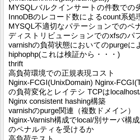
MYSQLバルクインサートの件数での
InnoDBのレコード数によるcount系
MYSQL不適切なパテーションでのペナ
ディストリビューションでのxfsのパ
varnishの負荷状態においてのpurgeに
hiphophp(これは検証から・・・)
thrift
高負荷環境での正規表現コスト
Nginx-FCGI(UnixDomain) Nginx-
の負荷変化とレイテシ TCPはlocalhos
Nginx consistent hashing構築
varnishのpurge関連（複数ドメイン）
Nginx-Varnish構成でlocal/別
のペナルティを受けるか
高負荷テスト