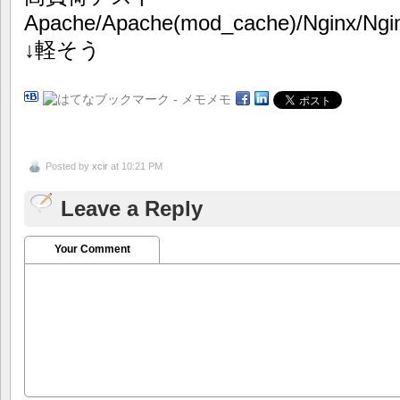
Apache/Apache(mod_cache)/Nginx/Ngin
↓軽そう
Posted by
xcir
at 10:21 PM
Leave a Reply
Your Comment