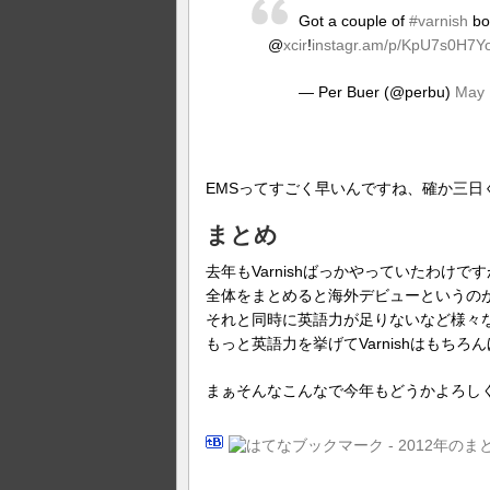
Got a couple of
#varnish
boo
@
xcir
!
instagr.am/p/KpU7s0H7Yo
— Per Buer (@perbu)
May 
EMSってすごく早いんですね、確か三日
まとめ
去年もVarnishばっかやっていたわけで
全体をまとめると海外デビューというの
それと同時に英語力が足りないなど様々
もっと英語力を挙げてVarnishはもち
まぁそんなこんなで今年もどうかよろし