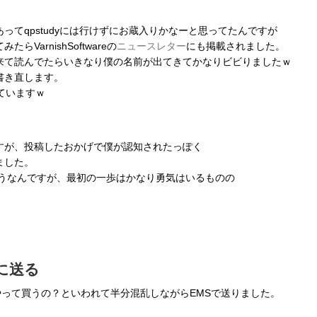
ってqpstudyには行けずにお蔵入りかなーと思ってたんですが
arnishSoftwareの
ニュースレター
にも掲載されました。
来て読んでたらいきなり僕の名前が出てきてかなりビビりましたｗ
書き直します。
えていますｗ
すが、投稿したおかげで僕が認知されたっぽく
ました。
時もそうなんですが、最初の一歩はかなり勇気はいるものの
eに送る
どうやって買うの？といわれて半分混乱しながらEMSで送りました。