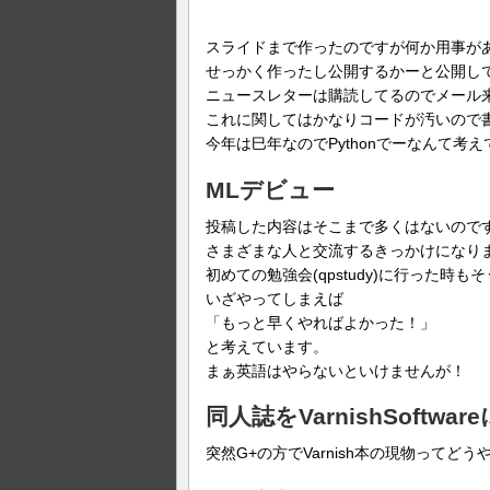
スライドまで作ったのですが何か用事があ
せっかく作ったし公開するかーと公開してみたらV
ニュースレターは購読してるのでメール
これに関してはかなりコードが汚いので
今年は巳年なのでPythonでーなんて考
MLデビュー
投稿した内容はそこまで多くはないので
さまざまな人と交流するきっかけになり
初めての勉強会(qpstudy)に行った
いざやってしまえば
「もっと早くやればよかった！」
と考えています。
まぁ英語はやらないといけませんが！
同人誌をVarnishSoftwar
突然G+の方でVarnish本の現物って