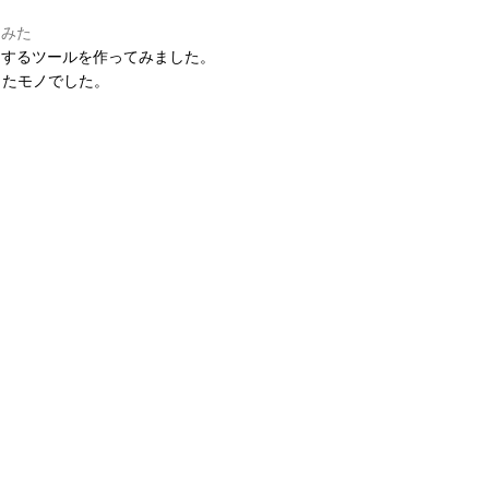
てみた
やすくするツールを作ってみました。
作ったモノでした。