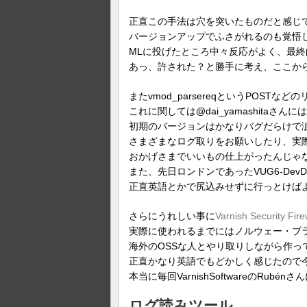
正直この手法は穴を突いたものだと感じ
バージョンアップでふさがれるのも覚悟
MLに投げたところ中々反応がよく、最終的には
あっ、許された？と勝手に考え、ここから
またvmod_parsereqというPOST
これに関しては@dai_yamashita
初期のバージョンはかなりバグだらけで
さまざまなログ取りをお願いしたり、実
おかげさまでいいもの仕上がったんじゃ
また、先日ロンドンであったVUG6-DevD
正直英語とかで尻込みせずに行っとけば
さらにうれしい事に
Varnish Security Fire
実際に使われるまでにはノルウェー・ブ
海外のOSSな人とやり取りしながら作
正直かなり英語でもどかしく感じたので
本当に毎回VarnishSoftwareのR
ログ読みツール