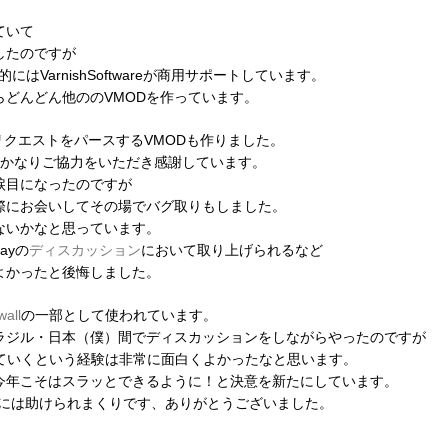
ていて
したのですが
VarnishSoftwareが商用サポートしています。
どんどん他ののVMODを作っています。
などのリクエストをパースするVMODも作りました。
さんにはかなりご協力をいただき感謝しています。
涙目になったのですが
際にお会いしてその場でバグ取りもしました。
ないかなと思っています。
ayの
ディスカッション
において取り上げられるなど
よかったと後悔しました。
wall
の一部として使われています。
ラジル・日本（僕）間でディスカッションをしながらやったのですが
っていくという経験は非常に面白くよかったなと思います。
今年こそはスラッとできるように！と決意を新たにしています。
ubénさんには助けられまくりです、ありがとうございました。