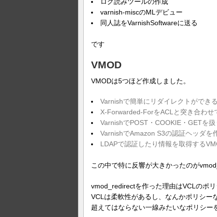
ログ読みツールの作成
varnish-miscのMLデビュー
同人誌をVarnishSoftwareに送る
です
VMOD
VMODは5つほど作成しました。
Varnishで簡単にリダイレクトができるVM
X-Forwarded-ForをACLと突き合わ
VarnishでPOST・COOKIE・GETを
VarnishでAmazon S3の認証ヘッ
LDAPで認証したり情報を取得するVM
この中で特に反響が大きかったのがvmod_redi
vmod_redirectを作った理由はVC
VCLは柔軟性があるし、なんかポリシー
超えてはならない一線みたいなポリシー