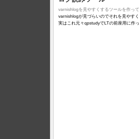
varnishlogを見やすくするツールを作っ
varnishlogが見づらいのでそれを見
実はこれ元々qpstudyでLTの前座用に