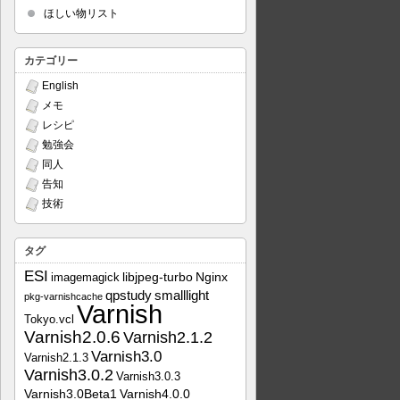
ほしい物リスト
カテゴリー
English
メモ
レシピ
勉強会
同人
告知
技術
タグ
ESI
libjpeg-turbo
Nginx
imagemagick
qpstudy
smalllight
pkg-varnishcache
Varnish
Tokyo.vcl
Varnish2.0.6
Varnish2.1.2
Varnish3.0
Varnish2.1.3
Varnish3.0.2
Varnish3.0.3
Varnish3.0Beta1
Varnish4.0.0