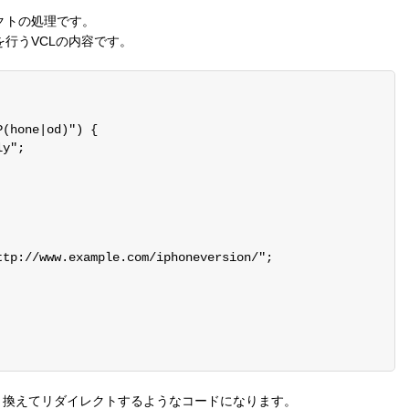
クトの処理です。
行うVCLの内容です。
(hone|od)") {

y";

tp://www.example.com/iphoneversion/";

ら書き換えてリダイレクトするようなコードになります。