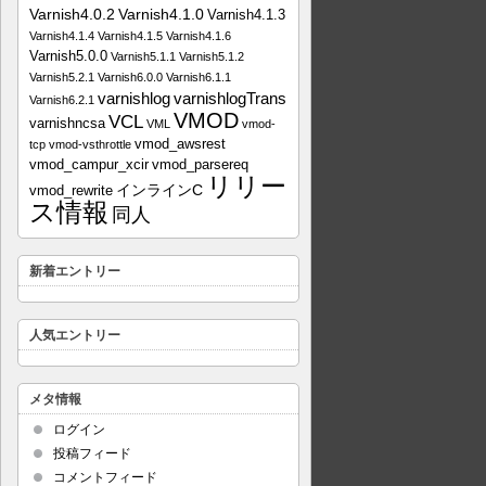
Varnish4.0.2
Varnish4.1.0
Varnish4.1.3
Varnish4.1.4
Varnish4.1.5
Varnish4.1.6
Varnish5.0.0
Varnish5.1.1
Varnish5.1.2
Varnish5.2.1
Varnish6.0.0
Varnish6.1.1
varnishlog
varnishlogTrans
Varnish6.2.1
VMOD
VCL
varnishncsa
VML
vmod-
vmod_awsrest
tcp
vmod-vsthrottle
vmod_campur_xcir
vmod_parsereq
リリー
インラインC
vmod_rewrite
ス情報
同人
新着エントリー
人気エントリー
メタ情報
ログイン
投稿フィード
コメントフィード