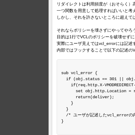
リダイレクトは利用頻度が（おそらく）
一つ関数を用意して処理すればいいと考
しかし、それを許さないところに超えて
それならポリシーを壊さずにやってやろうと思
目的は1行でVCLのポリシーを破壊せず
実際にユーザ見えではvcl_errorには
内部ではフックすることで以下の記述のV
sub vcl_error {

  if (obj.status == 301 || obj.
    if(req.http.X-VMODREDIRECT-
      set obj.http.Location = r
      return(deliver);

    }

  }

  /* ユーザが記述したvcl_errorの内
}
