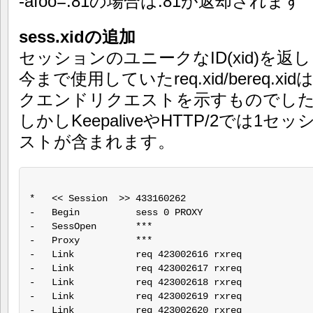
-afoo=:81の場合は:81が返却されます
sess.xidの追加
セッションのユニークなID(xid)を返
今まで使用していたreq.xid/bereq.
クエンドリクエストを示すものでし
しかしKeepaliveやHTTP/2では
ストが含まれます。
*   << Session  >> 433160262

-   Begin          sess 0 PROXY

-   SessOpen       ***

-   Proxy          ***

-   Link           req 423002616 rxreq

-   Link           req 423002617 rxreq

-   Link           req 423002618 rxreq

-   Link           req 423002619 rxreq

-   Link           req 423002620 rxreq
