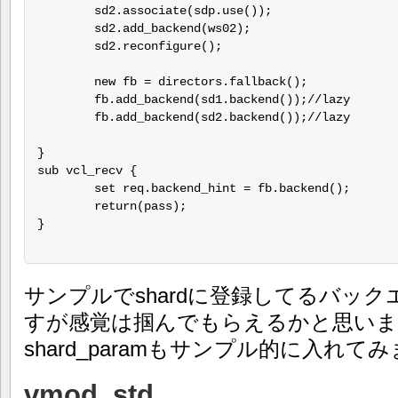
	sd2.associate(sdp.use());

	sd2.add_backend(ws02);

	sd2.reconfigure();

	new fb = directors.fallback();

	fb.add_backend(sd1.backend());//lazy

	fb.add_backend(sd2.backend());//lazy

}

sub vcl_recv {

	set req.backend_hint = fb.backend();

	return(pass);

}

サンプルでshardに登録してるバッ
すが感覚は掴んでもらえるかと思いま
shard_paramもサンプル的に入れて
vmod_std