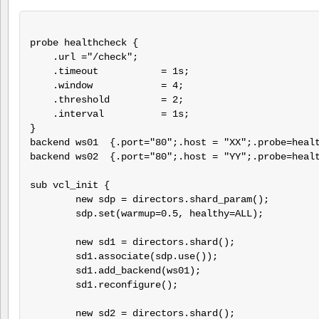
probe healthcheck {

    .url ="/check";

    .timeout           = 1s;

    .window            = 4;

    .threshold         = 2;

    .interval          = 1s;

}

backend ws01  {.port="80";.host = "XX";.probe=healt
backend ws02  {.port="80";.host = "YY";.probe=healt
sub vcl_init {

	new sdp = directors.shard_param();

	sdp.set(warmup=0.5, healthy=ALL);

	new sd1 = directors.shard();

	sd1.associate(sdp.use());

	sd1.add_backend(ws01);

	sd1.reconfigure();

	new sd2 = directors.shard();
