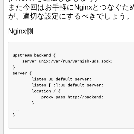
また今回はお手軽にNginxとつなぐた
が、適切な設定にするべきでしょう。
Nginx側
upstream backend {

    server unix:/var/run/varnish-uds.sock;

}

server {

        listen 80 default_server;

        listen [::]:80 default_server;

        location / {

            proxy_pass http://backend;

        }

...

}
