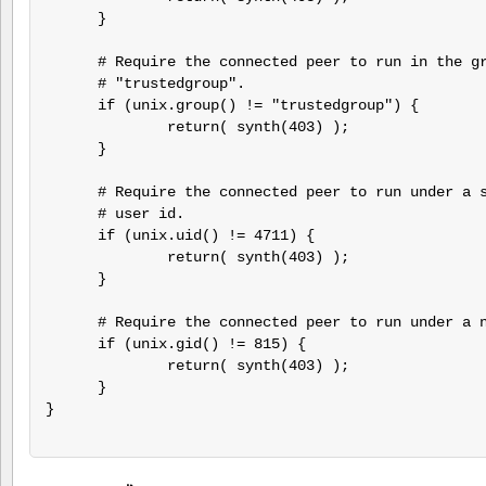
      }

      # Require the connected peer to run in the gr
      # "trustedgroup".

      if (unix.group() != "trustedgroup") {

              return( synth(403) );

      }

      # Require the connected peer to run under a s
      # user id.

      if (unix.uid() != 4711) {

              return( synth(403) );

      }

      # Require the connected peer to run under a n
      if (unix.gid() != 815) {

              return( synth(403) );

      }

}
