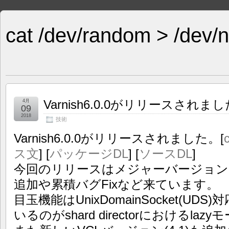
cat /dev/random > /dev/n
Varnish6.0.0がリリースされまし
4月
09
2018
技術
Varnish6.0.0がリリースされました。[
ス文
] [
パッケージDL
] [
ソースDL
]
今回のリリースはメジャーバージョン
追加や累積バグFixなど来ています。
目玉機能はUnixDomainSocket(U
いるのがshard directorにおけるla