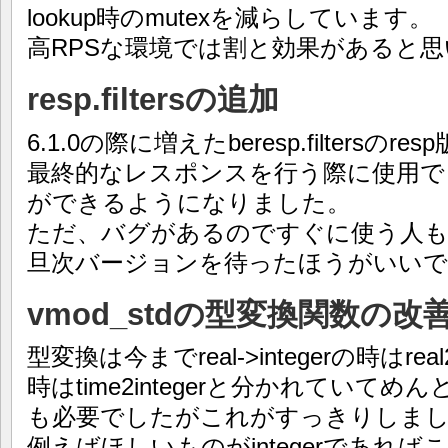
lookup時のmutexを減らしています。
高RPSな環境では割と効果があると
resp.filtersの追加
6.1.0の際に増えたberesp.filtersのre
最終的なレスポンスを行う際に使用できるV
ができるようになりました。
ただ、バグがあるのですぐに使う人
旦次バージョンを待ったほうがいいで
vmod_stdの型変換関数の改
型変換は今までreal->integerの時はreal2in
時はtime2integerと分かれていてめんど
も必要でしたがこれがすっきりしま
例えばほしいものがintegerであれ