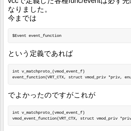
vccで定義した各種func/eventは必
なりました。
今までは
$Event event_function
という定義であれば
int v_matchproto_(vmod_event_f)

event_function(VRT_CTX, struct vmod_priv *priv, en
でよかったのですがこれが
int v_matchproto_(vmod_event_f)

vmod_event_function(VRT_CTX, struct vmod_priv *pri