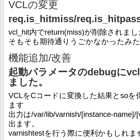
VCLの変更
req.is_hitmiss/req.is_
vcl_hit内でreturn(miss)が削除されま
そもそも期待通りうごかなかったみ
機能追加/改善
起動パラメータのdebugにvcl
ました。
VCLをCコードに変換した結果とso
ます
出力は/var/lib/varnish/[instance-name
出ます。
varnishtestを行う際に便利かもしれ